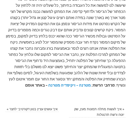
שיעשה לנו למעשה את כל העבודה בחיתוך, כל שעלינו יהיה זה ללחוץ על
הכפתור של הג'יסור ולדחוף קדימה. את המתקן למעשה נבנה מקרש של חצי
מטר אורך (או באורך שונה במידה ואתם רוצים עיגול קטן או גדול יותר) בקצהו
של הקרש נסרטט את מידות הג'יסור ונסמן גם את המיקום המדויק של יציאת
המסור. ניקח קרשים קטנים ונדביק אותם עם דבק נגרים וכמה מסמרים בדיוק
על הסרטוט גבולות מכשיר הג'יסור ככה שהוא יכנס בלחץ בדיוק למקום, בסימון
של מיקום המסור נקדח חור עבה מספיק שהמסור יוכל לנוע בחופשיות. ניקח
את הפלטה אותה אנחנו רוצים לנסר ובאמצעות בורג ומברגה נחבר את קצהו
של המתקן למרכז הפלטת עץ, נחבר את הג'יסור למקום שלו ונלחץ על כפתור
ההפעלה כך שחיתוך של הפלטה יתחיל, באמצעות היד נדחוף את הג'יסור
בתנועה המעגלית שהמתקן יוצר והחיתוך פשוט יוצא לנו מושלם בלי תזוזות
לצדדים ובלי זוויות שונות של הלהב שפוגעות בשלמות העיגול, לסיום נשלוף את
הבורג שמחזיק את הפלטה והמתקן יחד ונסגור את החור עם חומר איטום לעץ
ונשייף.
מרחבי הרשת:
מטרנה – ויקיפדיה
מטרנה
– באתר אוסם
«
איך לעשות מתלה תמונות מעץ, שק
איך עושים עציץ בטון דקורטיבי לחצר
»
יוטה ורשת תרנגולות