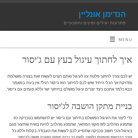
הנדימן אונליין
פתרונות יעילים זמינים וחסכוניים
MENU
איך לחתוך עיגול בעץ עם ג'יסור
יש לכם צורך לחתוך פלטת עץ לעיגול ואתם רוצים לעשות זאת בצורה מושלמת
ומדויקת אך הכלי היחיד שיש לכם לחיתוך הוא ג'יסור רגיל? אין בעיה במאמר
הבא נלמד אתכם כיצד יוצרים עיגול מושלם בחיתוך ישר וללא פגמים עם ג'יסור.
בניית מתקן הושבה לג'יסור
כדי ליצור את העיגול המושלם בחיתוך עם ג'יסור יש להשתמש בטכניקה כזו
שתמנע מהלהב לזוז מקווי המתאר, שתמנע מהלהב להיות בזווית שתיצור פגם
בעיגול והכי חשוב טכניקה שתסייע לכם לעשות את העבודה בקלות וללא כל
צורך ברכישת מיומנות כלשהי. לשם כך נבנה מתקן הושבה פשוט לג'יסור