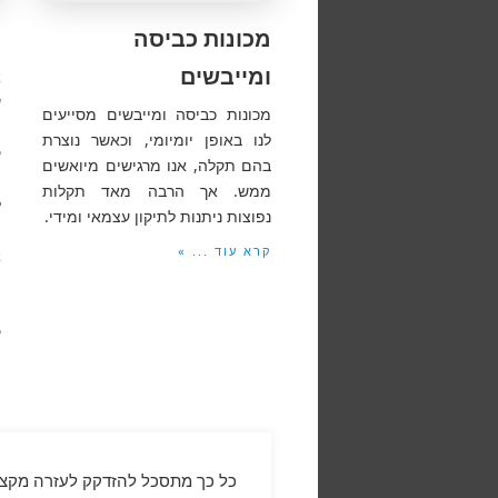
מכונות כביסה
א
ומייבשים
א
ש
מכונות כביסה ומייבשים מסייעים
מ
לנו באופן יומיומי, וכאשר נוצרת
ק
בהם תקלה, אנו מרגישים מיואשים
ו
ממש. אך הרבה מאד תקלות
ל
נפוצות ניתנות לתיקון עצמאי ומידי.
י
קרא עוד ... »
א
ה
ה
ק
ק
כל כך מתסכל להזדקק לעזרה מקצוע