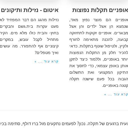
ופניים תקלות נפוצות
איטום - נזילות ותיקונים
ופניים הם מוצר נפוץ מאד,
נזילות מהגג הם דבר המפחיד לא
נמצא הן אצל ילדים והן אצל
מעט עקרות בית.גשם והבקרים
בוגרים. אופניים זקוקות לתחזוקה
בחוץ- והבית כולו מלא מים. הקיר
בועה, להכנה מתאימה לחורף
מתחיל לקבל עובש, במקרים
לקיץ, ולטיפול שוטף בתקלות. כדאי
קיצוניים אף להתפורר. מה עושים
הכיר חלק מן התקלות הנפוצות
ואיך מטפלים?
ותר באופניים, וללמוד כיצד לתקן
קרא עוד ... »
ותן באופן עצמאי, כדי לחסוך את
תיקון המקצועי ואת התשלום
גבוה בכל פעם שישנה תקלה
טנה באופניים.
רא עוד ... »
ית ברגעים של תקלה. נכון? לפעמים נתקעים מול ברז דולף, סתימה בכ