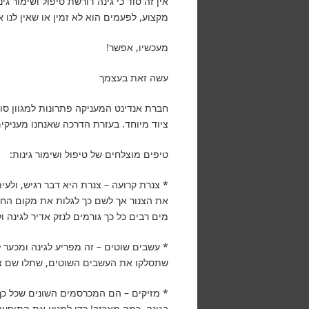
אין זה סוד כי גינה דורשת טיפול ושימור ג
מקצוע, לפעמים הוא לא זמין או שאין לנו 
מעכשיו, אפשר!
עשה זאת בעצמך
חברת אנדינט המעניקה פתרונות למגוון סו
ציוד מיוחד. בעזרת הדרכה שאנחנו מעניקי
טיפים מוצלחים של טיפול ושימור גינות:
* צנרת קרועה – צנרת היא דבר רגיש, ולע
את הצנור אך לשם כך לגלות את מקום החו
מים רבים כל כך גורמים לנזק אדיר לגינה
* עשבים שוטים – זה מפריע לגינה ומכער
שתסלקו את העשבים השוטים, שתלו שם צ
* מזיקים – הם המכרסמים השונים שכל כך 
בגינה. כמה מאכזב! כדי למנוע את התופע