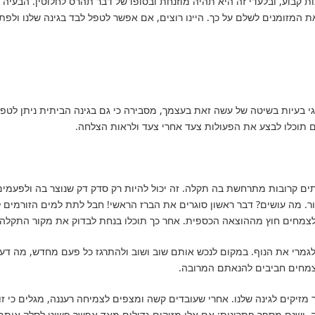
ינות קבוע, ובלעדי זה היא תהיה מוזנחת ובסופו של דבר תהרס לחלוטין. הבעיה
את המזומנים לשלם על כך. היינו רוצים, אם אפשר לטפל לבד בגינה שלנו ולפת
גי בעיות בשיטה של עשה זאת בעצמך, מסבירה כי גם בגינה הביתית ניתן לטפל
ם תוכלו לבצע את הפעולות צעד אחרי צעד ולראות הצלחה.
יתים קרובות מתרחשת בה תקלה. זה יכול להיות רק סדק דק שנוצר בה ולפעמ
ר. מה עושים? דבר ראשון סוגרים את הברז הראשי! חבל לתת למים הזורמים 
 ולצמחים חוץ מההוצאה הכספית. אחר כך תוכלו בנחת לבדוק את מקור התקלה ו
 לגמרי את הנוף. במקום לנכש אותם שוב ושוב ולהתרגז כל פעם מחדש, מה 
מחים חביבים להנאתם המרובה.
מזיקים לגינה שלנו. אחרי שעובדים קשה ומצפים לצמיחה רעננה, מגלים כי ז
ה, ישנם מספר פתרונות: אם אלו מזיקים גדולים מאד אפשר פשוט לסלק או