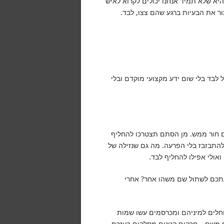
 היא שלא תמיד אנחנו יכולים לקרוא לאיש
ור את הבעיות ברגע שהם צצו, לבד.
 לבד בלי שום ידע מקצועי מוקדם ובלי
ים חור ממש. מן הסתם תצטרכו להחליף
להתבזבז בלי הפרעה. מה גם שנזילה של
אולי אפילו להחליף לבד.
דעתכם לשתול שם משהו אחר? אחרי
וחלים למיניהם ומכרסמים עשו שמות
תם משם… חרקים קטנים מסלקים בעזרת