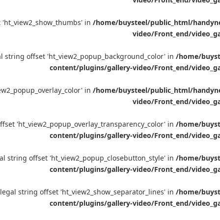
set 'ht_view2_show_thumbs' in
/home/buysteel/public_html/handynet
video/Front_end/video_ga
gal string offset 'ht_view2_popup_background_color' in
/home/buyste
content/plugins/gallery-video/Front_end/video_g
_view2_popup_overlay_color' in
/home/buysteel/public_html/handynet
video/Front_end/video_ga
g offset 'ht_view2_popup_overlay_transparency_color' in
/home/buyste
content/plugins/gallery-video/Front_end/video_g
egal string offset 'ht_view2_popup_closebutton_style' in
/home/buyste
content/plugins/gallery-video/Front_end/video_g
Illegal string offset 'ht_view2_show_separator_lines' in
/home/buyste
content/plugins/gallery-video/Front_end/video_g