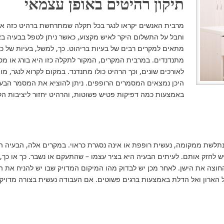
תיקון רהיטים באופן עצמאי
מרבית האנשים יקראו לנגר בכל תקלה שמתרחשת ברהיט כזה או א
וחבל על התשלום היקר לאיש מקצוע, כאשר ניתן לטפל בבעיה באו
מתאים למקרים רבים של בעיות בריהוט. כך, למשל, בעיות של כי
מתנדנדים. במרבית המקרים, המקור לתקלה כזו היא בורג או מסמ
לאורכים שונים, וכך הרהיט כולו מתנדנד. במקום לקרוא לנגר, מ
היכן נמצאים המסמרים הרופפים. ניתן להוציא את המסמר הבעי
באמצעות כמה דפיקות פטיש פשוטות, והרהיט יחזור ליציבות הק
תלשת ממקומה, נעשית רופפת או אינה נסגרת כראוי. במקרים אלה, הבעיה הי
יש לחזק אותם. לעיתים הבעיה היא בציר עצמו – שהתעקם או נשבר. כך או כך,
החוצה את הישן. לאחר מכן יש לבדוק מהו המיקום המדויק שבו יש להניח את 
ל הארון ואל הדלת באמצעות ברגים פשוטים. אם העבודה נעשית בצורה מדויקת