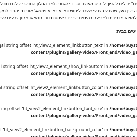
ם" יכולים להפוך לרהיט מעוצב וטרנדי לגמרי. לצד הסלון החדשני שלכם תוכלו
דה ישן מעץ שנצבע בצבעי שעבר ליטוש ונצבע בצבע וינטאג' אופנתי יהפוך למ
למצוא מדריכים לצביעת רהיטים ישנים באינטרנט וכן תמצאו מגוון צבעים לעץ
יטים בבית:
egal string offset 'ht_view2_element_linkbutton_text' in
/home/buyste
content/plugins/gallery-video/Front_end/video_g
gal string offset 'ht_view2_element_show_linkbutton' in
/home/buyste
content/plugins/gallery-video/Front_end/video_g
gal string offset 'ht_view2_element_linkbutton_color' in
/home/buyste
content/plugins/gallery-video/Front_end/video_g
string offset 'ht_view2_element_linkbutton_font_size' in
/home/buyste
content/plugins/gallery-video/Front_end/video_g
fset 'ht_view2_element_linkbutton_background_color' in
/home/buyste
content/plugins/gallery-video/Front_end/video_g