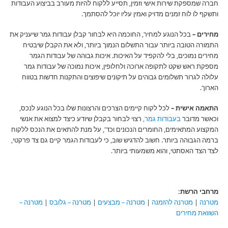
חברה שמספקת שירות אישי וזמין, תסייע ללקוח להיות מעורב בביצוע העבודות
ותשקף לו לוח זמנים מדויק ואמין עליו יוכל להסתמך.
מחירים –
בכל הנוגע למחיר, החוכמה היא לבחור קבלן עבודות גמר שיעניק את
התמורה הטובה ביותר עבור התשלום הנמוך ביותר, ולא את הקבלן שיבטיח
מחירים נמוכים, בלי להקפיד על האיכות. איכות גבוהה של עבודות הגמר
מספקת ראש שקט לתקופה ארוכה ולחלופין, איכות נמוכה של עבודות גמר
עלולה לגרור תשלומים גבוהים על תיקונים שיפוצים והתקנות חדשות בטווח
הארוך.
התאמה אישית –
לכל לקוח קיימים הצרכים והרצונות שלו בכל הנוגע לנכס,
וכאשר מדובר
בעבודות גמר,
רצוי לבחור בקבלן שיודע כיצד למצוא את אנשי
המקצוע המתאימים, החומרים הנכונים וכד', על מנת להתאים את הנכס ללקוח
ברמה הגבוהה ביותר. חשוב להדגיש שוב, כי לעבודות הגמר קיים גם צד פרקטי,
לצד הצד האסתטי, והוא משמעותי ביותר. ​
מרחבי הרשת:
מטרנה
|
מטרנה להזמנה
|
מטרנה – מבצעים
|
מטרנה – גלובס
|
מטרנה –
השוואת מחירים