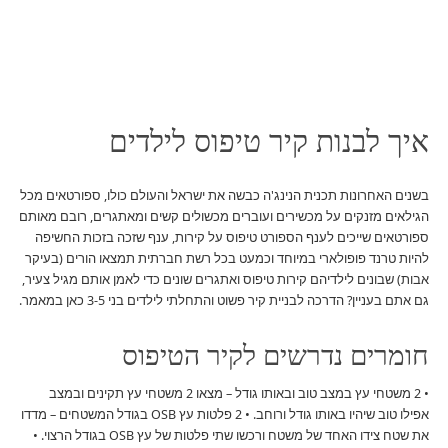
איך לבנות קיר טיפוס לילדים
בשנים האחרונות תכנית הנינג'ה כבשה את ישראל והעולם כולו, ספורטאים מכל
הגילאים מזנקים על מכשירים ועוברים מכשולים קשים ומאתגרים, רובם מאותם
ספורטאים שייכים לענף הספורט טיפוס על קירות, ענף שזכה בזכות החשיפה
להיות טרנד פופולארי במיוחד וכמעט בכל רשת חברתית תמצאו הורים (בעיקר
אבות) שבונים לילדיהם קירות טיפוס ואתגרים שונים כדי לאמן אותם מגיל צעיר,
גם אתם בעניין? הדרכה לבניית קיר פשוט והתחלתי לילדים בני 3-5 כאן במאמר.
חומרים נדרשים לקיר הטיפוס
• 2 משטחי עץ במצב טוב ובאותו גודל – מצאו 2 משטחי עץ תקינים ובמצב
אפילו טוב שיהיו באותו גודל ורוחב. • 2 פלטות עץ OSB בגודל המשטחים – מדדו
את שטח צידו האחד של משטח ורכשו שתי פלטות של עץ OSB בגודל הרצוי. •