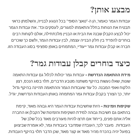
מבצע אותן?
עבודות הגמר כאמור, הן ה-"טאצ' הסופי" בכל הנוגע לבנייה, והשלמתן כראוי
תבטיח את הנוחות בחלל והתאמתו למגורים, לעסקים וכד'. את עבודות הגמר
יכול לבצע הקבלן שבנה את הבית או הבניין מלכתחילה, אולם לקוחות רבים
בוחרים להפריד בין חלק הבנייה עצמה, לבין עבודות הגמר, ולשם כך שוכרים
חברה או קבלן עבודות גמר ייעודיי, המתמחים באופן ספציפי בסוג העבודה הזו.
כיצד בוחרים קבלן עבודות גמר?
מידת ההתאמה הנדרשת –
עבודות גמר יכולות לכלול גם עבודות התאמה
שונות, שאלו נעשות בהיקף משתנה מטבע הדברים, תלוי בסוג הנכס, רצון
הלקוח ואופי המבנה. כל עוד שעבודות הגמר וההתאמה תהיינה בהיקף גדול
יותר, כך הצורך בקבלן עבודות גמר המתמחה באותן העבודות הנדרשות, יגדל.
שקיפות וזמינות –
היות שחשיבות עבודות הגמר היא גבוהה מאוד, קיימת
בהתאם גם חשיבות גבוהה למידת השקיפות והזמינות של הקבלן או החברה
אליה אתם פונים, בייחוד אם תרצו להיות מעורבים מאוד בכל שלב של
העבודות. מעבר לכך, העובדה שמדובר בעבודות גמר, לא אומרת שביצוען
בפועל יהיה בהכרח מהיר מאוד או קצר מאוד, שכן הדבר תלוי בהיקף העבודות.