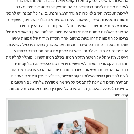
את איכות החשיפה והפוקוס, ואת הקומפוזיציה הכללית. תמונות המיועדות
לאלבום צריכות להיות ברזולוציה גבוהה מספיק להדפסה איכותית. מעבר
לאיכות הטכנית, חשוב לא פחות הערך הרגשי והנרטיבי של כל תמונה. יש לחפש
תמונות המספרות סיפור, מציגות רגעים משמעותיים ובלתי נשכחים, ומשקפות
אינטראקציות אותנטיות בין אנשים. תהליך המיון והבחירה תהליך בחירת
התמונות לאלבום תמונות איכותי דורש שיטתיות וסבלנות. המיון הראשוני מתחיל
בריכוז כל התמונות הרלוונטיות במקום אחד והסרה מיידית של תמונות שאינן
עומדות בסטנדרטים הבסיסיים – תמונות מטושטשות, כפולות או כאלה שאיכותן
הטכנית נמוכה מדי. בשלב זה, כדאי גם לארגן את התמונות בסדר כרונולוגי
ראשוני, מה שיקל על המשך תהליך המיון. בשלב המיון השניוני, מומלץ לחלק את
התמונות לקטגוריות משנה לפי נושאים או אירועים ספציפיים. מכל קטגוריה,
בחרו את התמונות המייצגות בצורה הטובה ביותר את הרגע או האירוע. חשוב
לשים לב לגיוון בזוויות הצילום ובקומפוזיציות, כדי ליצור עניין ודינמיות באלבום.
הבחירה הסופית צריכה להתבסס על רשימה מסודרת של הרגעים החשובים
שחייבים להיכלל באלבום, תוך שמירה על איזון בין תמונות אינטימיות לתמונות
קבוצתיות.