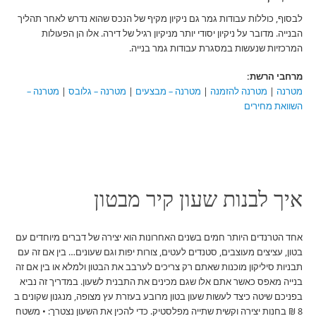
לבסוף, כוללות עבודות גמר גם ניקיון מקיף של הנכס שהוא נדרש לאחר תהליך
הבנייה. מדובר על ניקיון יסודי יותר מניקיון רגיל של דירה. אלו הן הפעולות
המרכזיות שנעשות במסגרת עבודות גמר בנייה.
מרחבי הרשת:
מטרנה
|
מטרנה להזמנה
|
מטרנה – מבצעים
|
מטרנה – גלובס
|
מטרנה –
השוואת מחירים
איך לבנות שעון קיר מבטון
אחד הטרנדים היותר חמים בשנים האחרונות הוא יצירה של דברים מיוחדים עם
בטון, עציצים מעוצבים, סטנדים לעטים, צורות יפות וגם שעונים… בין אם זה עם
תבניות סיליקון מוכנות שאתם רק צריכים לערבב את הבטון ולמלא או בין אם זה
בנייה מאפס כאשר אתם אלו שגם מכינים את התבנית לשעון. במדריך זה נביא
בפניכם שיטה כיצד לעשות שעון בטון מרובע בעזרת עץ מצופה, מנגנון שקונים ב
8 ₪ בחנות יצירה וקשית שתייה מפלסטיק. כדי להכין את השעון נצטרך: • משטח