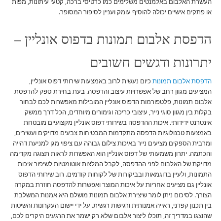
העשרת האלבום באלמנטים משלימים כמו כרטיסי ברכה, קטעי עיתונות, מפות
או פתקים אישיים יכולה להוסיף עומק ועניין לסיפור המסופר.
הדפסת אלבום תמונות בדפוס אונליין –
יתרונות ודגשים חשובים
הדפסת אלבום תמונות
כיום נעשית לרוב באמצעות שירותי דפוס אונליין,
המציעים מגוון רחב של אפשרויות עיצוב והדפסה. בעת בחירת ספק להדפסת
אלבום תמונות, פלטפורמות הדפוס אונליין המובילות מאפשרות לכם לבחור
בקלות בין מגוון סוגי נייר, עיצובי כריכה וגימורים מיוחדים, הכל דרך ממשק
אינטרנט ידידותי. איכות ההדפסה בשירותי דפוס אונליין מקצועיים מובטחת
באמצעות טכנולוגיות הדפסה מתקדמות המבטיחות צבעים מדויקים ועשירים,
ומרבית הספקים מציעים נייר באיכות צילום גבוהה עם ציפוי מגן למניעת דהייה
והכתמה. יתרון משמעותי של דפוס אונליין הוא האפשרות לראות תצוגה מקדימה
מדויקת של האלבום לפני ההדפסה, לקבל המלצות אוטומטיות לשיפור איכות
התמונות, ולעיין בדוגמאות ובביקורות של לקוחות קודמים. רוב שירותי הדפוס
אונליין גם מציעים אחריות על איכות המוצר ואפשרות להדפסה חוזרת במקרה
הצורך. לסיכום ניתן לומר שיצירת אלבום תמונות מושלם היא אמנות המשלבת
בין תכנון קפדני, ראייה אמנותית ורגישות רגשית. על ידי יישום העקרונות והשיטות
שהוצגו במדריך זה, תוכלו ליצור אלבום שלא רק ישמר את הרגעים היקרים לכם,