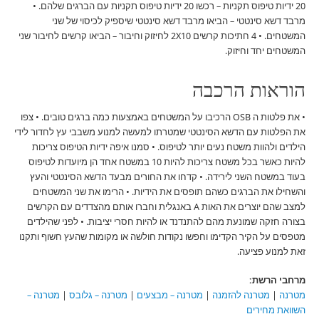
20 ידיות טיפוס תקניות – רכשו 20 ידיות טיפוס תקניות עם הברגים שלהם. •
מרבד דשא סינטטי – הביאו מרבד דשא סינטטי שיספיק לכיסוי של שני
המשטחים. • 4 חתיכות קרשים 2X10 לחיזוק וחיבור – הביאו קרשים לחיבור שני
המשטחים יחד וחיזוק.
הוראות הרכבה
• את פלטות ה OSB הרכיבו על המשטחים באמצעות כמה ברגים טובים. • צפו
את הפלטות עם הדשא הסינטטי שמטרתו למעשה למנוע משבבי עץ לחדור לידי
הילדים ולהוות משטח נעים יותר לטיפוס. • סמנו איפה ידיות הטיפוס צריכות
להיות כאשר בכל משטח צריכות להיות 10 במשטח אחד הן מיועדות לטיפוס
בעוד במשטח השני לירידה. • קדחו את החורים מבעד הדשא הסינטטי והעץ
והשחילו את הברגים כשהם תופסים את הידיות. • הרימו את שני המשטחים
למצב שהם יוצרים את האות A באנגלית וחברו אותם מהצדדים עם הקרשים
בצורה חזקה שמונעת מהם להתנדנד או להיות חסרי יציבות. • לפני שהילדים
מטפסים על הקיר הקדימו וחפשו נקודות חולשה או מקומות שהעץ חשוף ותקנו
זאת למנוע פציעה.
מרחבי הרשת:
מטרנה
|
מטרנה להזמנה
|
מטרנה – מבצעים
|
מטרנה – גלובס
|
מטרנה –
השוואת מחירים