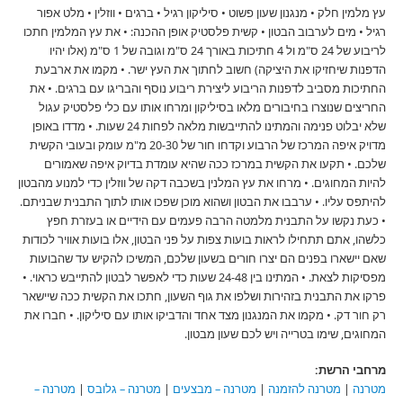
עץ מלמין חלק • מנגנון שעון פשוט • סיליקון רגיל • ברגים • ווזלין • מלט אפור
רגיל • מים לערבוב הבטון • קשית פלסטיק אופן ההכנה: • את עץ המלמין חתכו
לריבוע של 24 ס"מ ול 4 חתיכות באורך 24 ס"מ וגובה של 1 ס"מ (אלו יהיו
הדפנות שיחזיקו את היציקה) חשוב לחתוך את העץ ישר. • מקמו את ארבעת
החתיכות מסביב לדפנות הריבוע ליצירת ריבוע נוסף והבריגו עם ברגים. • את
החריצים שנוצרו בחיבורים מלאו בסיליקון ומרחו אותו עם כלי פלסטיק עגול
שלא יבלוט פנימה והמתינו להתייבשות מלאה לפחות 24 שעות. • מדדו באופן
מדויק איפה המרכז של הרבוע וקדחו חור של 20-30 מ"מ עומק ובעובי הקשית
שלכם. • תקעו את הקשית במרכז ככה שהיא עומדת בדיוק איפה שאמורים
להיות המחוגים. • מרחו את עץ המלנין בשכבה דקה של ווזלין כדי למנוע מהבטון
להיתפס עליו. • ערבבו את הבטון ושהוא מוכן שפכו אותו לתוך התבנית שבניתם.
• כעת נקשו על התבנית מלמטה הרבה פעמים עם הידיים או בעזרת חפץ
כלשהו, אתם תתחילו לראות בועות צפות על פני הבטון, אלו בועות אוויר לכודות
שאם יישארו בפנים הם יצרו חורים בשעון שלכם, המשיכו להקיש עד שהבועות
מפסיקות לצאת. • המתינו בין 24-48 שעות כדי לאפשר לבטון להתייבש כראוי. •
פרקו את התבנית בזהירות ושלפו את גוף השעון, חתכו את הקשית ככה שיישאר
רק חור דק. • מקמו את המנגנון מצד אחד והדביקו אותו עם סיליקון. • חברו את
המחוגים, שימו בטרייה ויש לכם שעון מבטון.
מרחבי הרשת:
מטרנה
|
מטרנה להזמנה
|
מטרנה – מבצעים
|
מטרנה – גלובס
|
מטרנה –