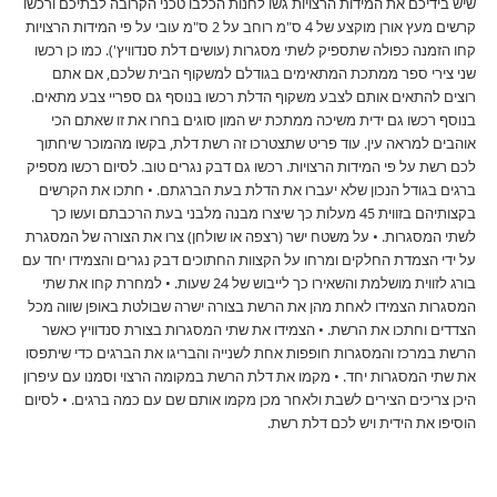
שיש בידיכם את המידות הרצויות גשו לחנות הכלבו טכני הקרובה לבתיכם ורכשו
קרשים מעץ אורן מוקצע של 4 ס"מ רוחב על 2 ס"מ עובי על פי המידות הרצויות
קחו הזמנה כפולה שתספיק לשתי מסגרות (עושים דלת סנדוויץ'). כמו כן רכשו
שני צירי ספר ממתכת המתאימים בגודלם למשקוף הבית שלכם, אם אתם
רוצים להתאים אותם לצבע משקוף הדלת רכשו בנוסף גם ספריי צבע מתאים.
בנוסף רכשו גם ידית משיכה ממתכת יש המון סוגים בחרו את זו שאתם הכי
אוהבים למראה עין. עוד פריט שתצטרכו זה רשת דלת, בקשו מהמוכר שיחתוך
לכם רשת על פי המידות הרצויות. רכשו גם דבק נגרים טוב. לסיום רכשו מספיק
ברגים בגודל הנכון שלא יעברו את הדלת בעת הברגתם. • חתכו את הקרשים
בקצותיהם בזווית 45 מעלות כך שיצרו מבנה מלבני בעת הרכבתם ועשו כך
לשתי המסגרות. • על משטח ישר (רצפה או שולחן) צרו את הצורה של המסגרת
על ידי הצמדת החלקים ומרחו על הקצוות החתוכים דבק נגרים והצמידו יחד עם
בורג לזווית מושלמת והשאירו כך לייבוש של 24 שעות. • למחרת קחו את שתי
המסגרות הצמידו לאחת מהן את הרשת בצורה ישרה שבולטת באופן שווה מכל
הצדדים וחתכו את הרשת. • הצמידו את שתי המסגרות בצורת סנדוויץ כאשר
הרשת במרכז והמסגרות חופפות אחת לשנייה והבריגו את הברגים כדי שיתפסו
את שתי המסגרות יחד. • מקמו את דלת הרשת במקומה הרצוי וסמנו עם עיפרון
היכן צריכים הצירים לשבת ולאחר מכן מקמו אותם שם עם כמה ברגים. • לסיום
הוסיפו את הידית ויש לכם דלת רשת.