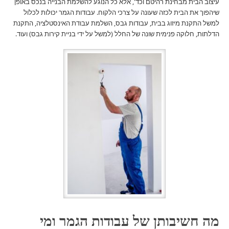
עיצוב הבית מבחינת רהיטם וכד', אלא כל הנוגע להשלמת הבנייה בנכס באופן
שיהפוך את הבית לכזה שעונה על צרכי הלקוח. עבודות הגמר יכולות לכלול
למשל התקנת מיזוג בבית, עבודות גבס, השלמת עבודת האינסטלציה, התקנת
הדלתות, חלוקה פנימית שונה של החלל (למשל על ידי בניית קירות גבס) ועוד.
מה חשיבותן של עבודות הגמר ומי