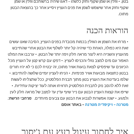
בטון. • ווזלין או שמן שקוף וחזק כלשהו – דאגו שיהיה ברשותכם ווזלין או שמן
שקוף וחזק אחר שישמש לשמן את פנים העציץ ויסייע אחר כך בהוצאת הבטון
מתוכו.
הוראות הכנה
• מרחו את השמן או הווזלין בכמות מכובדת בפנים העציץ, הסיבה שאנו עושים
זאת היא כפולה, האחת כדי שיהיה קל יותר לשלוף את הבטון אחרי שהתייבש
מהעציץ והשנייה היא ליצור מראה חלק ויפה יותר של הבטון. • ערבבו את המלט
האפור עם מים למצב נוזלי והכניסו לעציץ. • דפקו עם קרש קטן על העציץ מכל
הכיוונים עד שיפסיקו לצאת בועות אוויר מתוכו, זה יבטיח לכם כי לא יהיו חורים
בבטון כתוצאה מבועות אוויר פנימיות. • הניחו לעציץ יומיים שלושה להתייבש. •
שלפו בעדינות את העציץ בטון מתוך תבנית הפלסטיק, ככל שתצליחו לעשות
זאת ללא להסב נזק לתבנית הפלסטיק תרוויחו אותה לעוד יציקות עתידיות. •
שייפו את קצוות העציץ הבטון עם נייר שיוף עדין עד למצב של מראה חלק לעין
ולמגע. • ישנה אפשרות לצבוע את הבטון עם צבעים מיוחדים.
מרחבי הרשת:
מטרנה – ויקיפדיה
מטרנה
– באתר אוסם
איך לחתוך עיגול בעץ עם ג'יסור